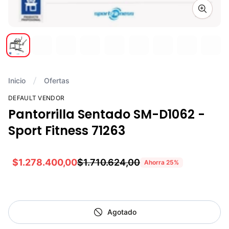
Zoom i
Inicio
Ofertas
DEFAULT VENDOR
Pantorrilla Sentado SM-D1062 -
Sport Fitness 71263
$1.278.400,00
$1.710.624,00
Ahorra
25
%
Agotado