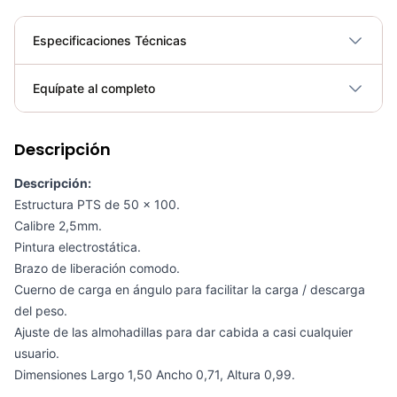
Especificaciones Técnicas
Plegable
No
Equípate al completo
Requiere electricidad
No
Descripción
SMITH SM-D1063 - 71264
COP 5,948,100.00
Descripción:
Estructura PTS de 50 x 100.
Calibre 2,5mm.
Pintura electrostática.
Brazo de liberación comodo.
Extensión Pierna Selectorizado SM-D1002 - Sport Fitness 71228
Cuerno de carga en ángulo para facilitar la carga / descarga
COP 4,341,600.00
del peso.
Ajuste de las almohadillas para dar cabida a casi cualquier
usuario.
Dimensiones Largo 1,50 Ancho 0,71, Altura 0,99.
Banco Hiperextensión 45 SM-D1045 - Sport Fitness 71254