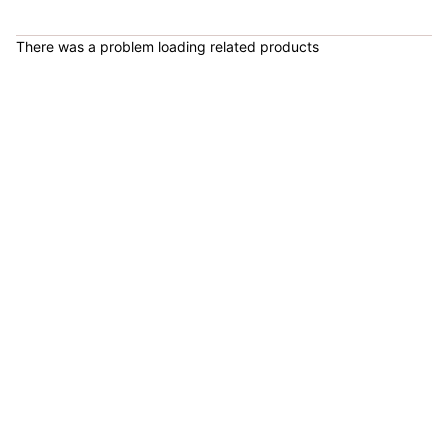
COP 1,649,000.00
There was a problem loading related products
Bicicleta Spinning Urbino - Sportfitness 70403
COP 924,600.00