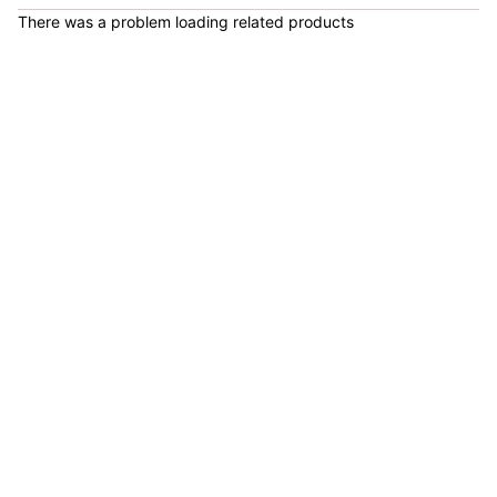
There was a problem loading related products
COP 924,600.00
Set de Bandas Elásticas x 5 Sport Fitness-71728
COP 24,900.00