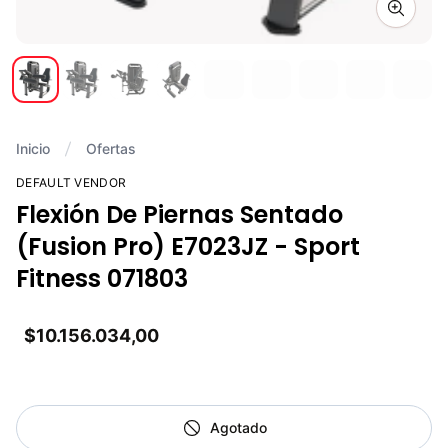
Zoom i
Inicio
Ofertas
DEFAULT VENDOR
Flexión De Piernas Sentado
(Fusion Pro) E7023JZ - Sport
Fitness 071803
$10.156.034,00
Agotado