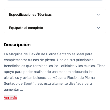
Especificaciones Técnicas
Plegable
No
Equípate al completo
Requiere electricidad
No
Descripción
Extensión Pierna Selectorizado SM-D1002 - Sport Fitness 71228
COP 4,341,600.00
La Máquina de Flexión de Pierna Sentado es ideal para
complementar rutinas de pierna. Uno de sus principales
beneficios es que fortalece los isquiotibiales y los muslos. Tiene
apoyo para poder realizar de una manera adecuada los
ejercicios y evitar lesiones. La Máquina Flexión de Pierna
Soporte Flexiones De Brazo PU1205B - Sport Fitness 71343
Sentado de Sportfitness está altamente diseñada para
COP 29,750.00
aumentar ...
Ver más
Bicicleta Spinning Urbino - Sportfitness 70403