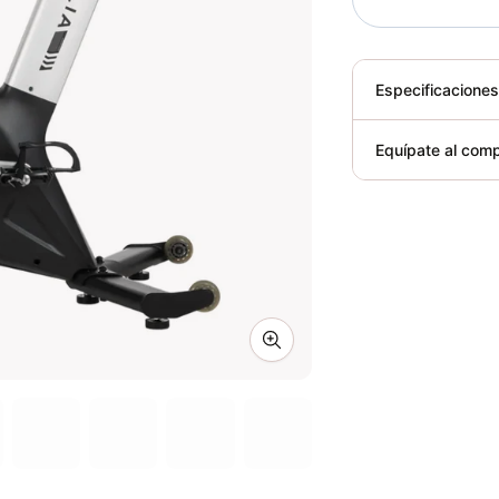
Especificacione
Plegable
Equípate al comp
Requiere elect
Zoom image