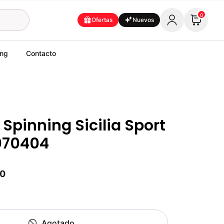
0
Ofertas
Nuevos
ing
Contacto
 Spinning Sicilia Sport
070404
00
Agotado