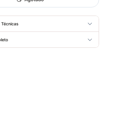
s Técnicas
No
leto
ricidad
No
Bicicleta Spinning Urbino - Sportfitness 70403
Elegir opciones
COP 924,600.00
Bicicleta de Spinning Ferrara - Sport Fitness 70402
Elegir opciones
COP 1,679,900.00