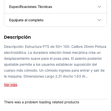
Especificaciones Técnicas
Plegable
No
Equípate al completo
Requiere electricidad
No
Descripción
Prensa inclinada K6 - 665401
COP 8,425,000.00
Descripción: Estructura PTS de 50x 100. Calibre 25mm Pintura
electrostática. La duradera relación Iineal mecánica crea un
desplazamiento suave para el posa pies. El asiento posterior
ajustable permite a los usuarios establecer suposición del
cuerpo más cómodo. Un cómodo ingreso para entrar y sair de
Remo T SM-D1061 - Sport Fitness 71262
la maquina. Dimensiones Largo 2.21 Ancho 1.63 Al...
COP 1,904,000.00
Ver más
There was a problem loading related products
Bicicleta Spinning Urbino - Sportfitness 70403
COP 924,600.00