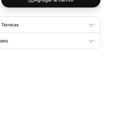
s Técnicas
No
leto
ricidad
No
Bicicleta Spinning Pro 100Y - Movifit 301094
Elegir opciones
COP 4,510,000.00
Bicicleta de Spinning Ferrara - Sport Fitness 70402
Elegir opciones
COP 1,679,900.00