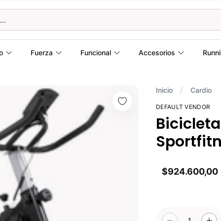
o
Fuerza
Funcional
Accesorios
Runn
Inicio
Cardio
DEFAULT VENDOR
Biciclet
Sportfit
$924.600,00
1