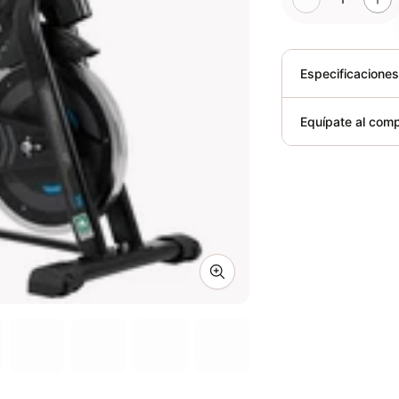
Especificacione
Plegable
Equípate al comp
Requiere elect
Zoom image