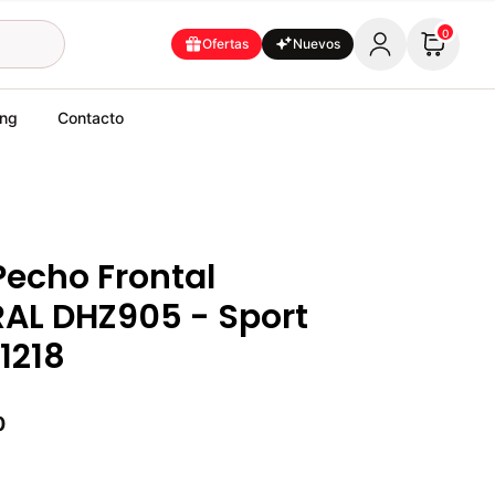
0
Ofertas
Nuevos
ing
Contacto
Pecho Frontal
AL DHZ905 - Sport
71218
0