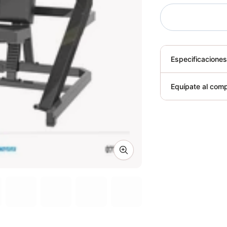
Especificacione
Plegable
Equípate al comp
Requiere elect
Zoom image