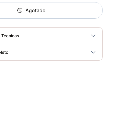
Agotado
s Técnicas
No
leto
ricidad
No
Bicicleta Spinning Urbino - Sportfitness 70403
Elegir opciones
COP 924,600.00
Set de Bandas Elásticas x 5 Sport Fitness-71728
Elegir opciones
COP 24,900.00