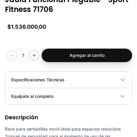
Fitness 71706
$1.536.000,00
1
Agregar al carrito
Especificaciones Técnicas
Plegable
No
Equípate al completo
Requiere electricidad
No
Descripción
Rack P/Barras Olímpicas/Estándar RK3010 - Sport fitness 71178
COP 288,900.00
Rack para sentadillas movil Ideal para espacios reducidos
Troquel de seguridad para al momento de uso de las