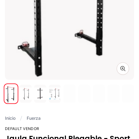
Zoom i
Inicio
Fuerza
DEFAULT VENDOR
Jaula Funcional Plegable - Sport