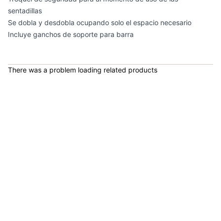
sentadillas
Se dobla y desdobla ocupando solo el espacio necesario
Incluye ganchos de soporte para barra
Rack Para Barras Olímpicas RK3010D - Sport Fitness 71332
COP 392,000.00
There was a problem loading related products
Rack Discos Estándar RK3322 - Sport Fitness 71545
COP 389,900.00
Rack Para Mancuernas Ajustables RCADMRK - Sport Fitness 71690
COP 394,683.00