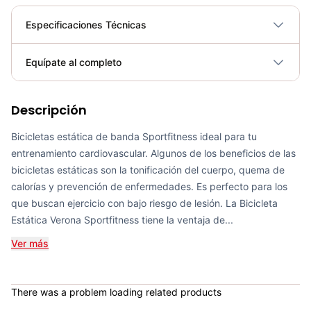
Especificaciones Técnicas
Plegable
No
Equípate al completo
Requiere electricidad
No
Descripción
Bicicleta Spinning Urbino - Sportfitness 70403
COP 924,600.00
Bicicletas estática de banda Sportfitness ideal para tu
entrenamiento cardiovascular. Algunos de los beneficios de las
bicicletas estáticas son la tonificación del cuerpo, quema de
calorías y prevención de enfermedades. Es perfecto para los
que buscan ejercicio con bajo riesgo de lesión. La Bicicleta
SPINNING CSFITNESS QUIMERA
Estática Verona Sportfitness tiene la ventaja de...
COP 4,150,000.00
Ver más
There was a problem loading related products
SPINNING CSFITNESS FENIX