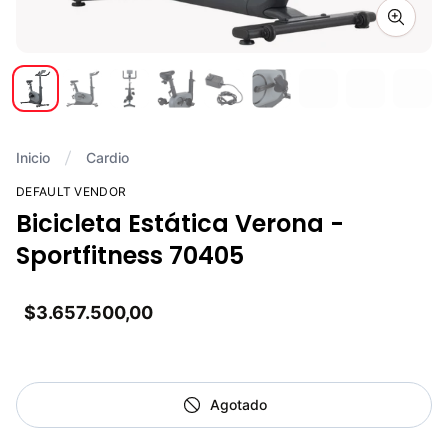
Zoom i
Inicio
Cardio
DEFAULT VENDOR
Bicicleta Estática Verona -
Sportfitness 70405
$3.657.500,00
Agotado