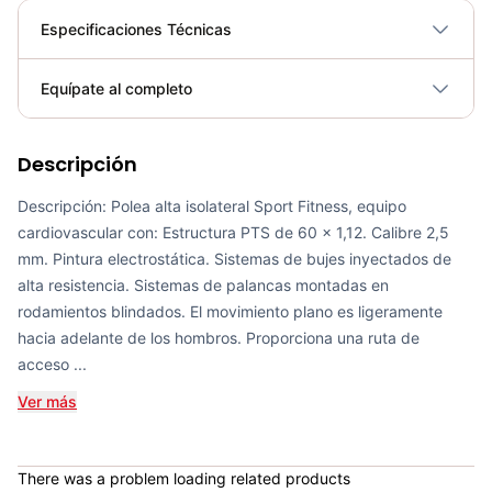
Especificaciones Técnicas
Plegable
No
Equípate al completo
Requiere electricidad
No
Descripción
Bicicleta Spinning Urbino - Sportfitness 70403
COP 924,600.00
Descripción: Polea alta isolateral Sport Fitness, equipo
cardiovascular con: Estructura PTS de 60 x 1,12. Calibre 2,5
mm. Pintura electrostática. Sistemas de bujes inyectados de
alta resistencia. Sistemas de palancas montadas en
rodamientos blindados. El movimiento plano es ligeramente
Set de Bandas Elásticas x 5 Sport Fitness-71728
hacia adelante de los hombros. Proporciona una ruta de
COP 24,900.00
acceso ...
Ver más
Mini Gym Ball 30cm Sportfitness - 71514
There was a problem loading related products