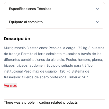
Especificaciones Técnicas
Plegable
No
Equípate al completo
Requiere electricidad
No
Descripción
Multigimnasio 3 Estaciones - Movifit 0904214
COP 5,250,000.00
Multigimnasio 3 estaciones: Peso de la carga : 72 kg 3 puestos
de trabajo Permite el fortalecimiento muscular a través de las
diferentes combinaciones de ejercicio. Pecho, hombro, pierna,
biceps, triceps, abdomen. Equipo diseñado para tráfico
institucional Peso max de usuario : 120 kg Sistema de
Set De Movilidad 3 EN 1 - Sport Fitness 71465
trasmisión: Cuerda de acero profesional Tubería: 50*...
COP 118,795.00
Ver más
There was a problem loading related products
Bicicleta Spinning Urbino - Sportfitness 70403