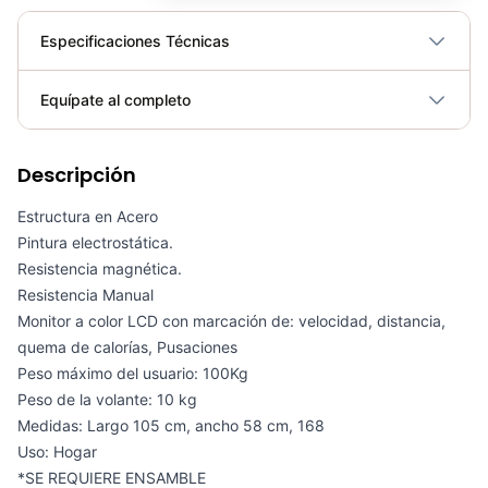
Especificaciones Técnicas
Plegable
No
Equípate al completo
Requiere electricidad
No
Descripción
Elíptica Magnética Sole E20 - Sport Fitness 070382
COP 5,580,000.00
Estructura en Acero
Pintura electrostática.
Resistencia magnética.
Resistencia Manual
Monitor a color LCD con marcación de: velocidad, distancia,
TROTADORA CSFITNESS SYDNEY
quema de calorías, Pusaciones
COP 5,850,000.00
Peso máximo del usuario: 100Kg
Peso de la volante: 10 kg
Medidas: Largo 105 cm, ancho 58 cm, 168
Uso: Hogar
BANDA CAMINADORA FLASHY 2.0 SPORT FITNESS - 72256
*SE REQUIERE ENSAMBLE