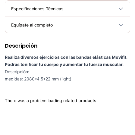
Especificaciones Técnicas
Plegable
No
Equípate al completo
Requiere electricidad
No
Descripción
Banda Elástica De Poder Verde MOVIFIT - 11093191
COP 51,000.00
Realiza diversos ejercicios con las bandas elásticas Movifit.
Podrás tonificar tu cuerpo y aumentar tu fuerza muscular.
Descripción:
medidas: 2080*4.5*22 mm (light)
Banda Elástica De Poder Morada MOVIFIT - 1103118
COP 33,000.00
There was a problem loading related products
Banda Elástica de Poder Sportfitness 2000*13*4.5mm - Sport Fitness 71281
COP 17,850.00