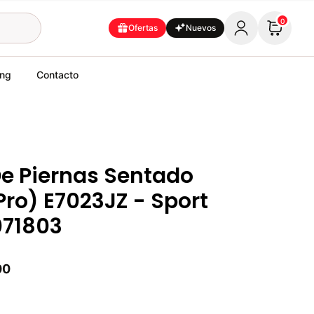
0
Ofertas
Nuevos
ing
Contacto
De Piernas Sentado
Pro) E7023JZ - Sport
071803
00