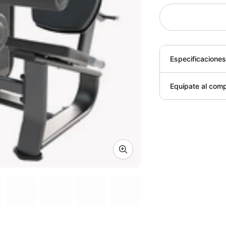
Especificacione
Plegable
Equípate al comp
Requiere elect
Zoom image