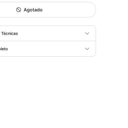
Agotado
s Técnicas
No
leto
ricidad
No
Extensión Pierna Selectorizado SM-D1002 - Sport Fitness 71228
Elegir opciones
COP 4,341,600.00
Soporte Flexiones De Brazo PU1205B - Sport Fitness 71343
Elegir opciones
COP 29,750.00