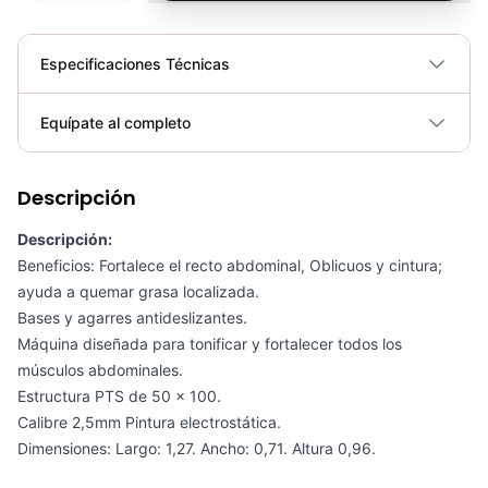
Especificaciones Técnicas
Plegable
No
Equípate al completo
Requiere electricidad
No
Descripción
Banco Profesional - Sport Fitness 71249
COP 1,698,300.00
Descripción:
Beneficios: Fortalece el recto abdominal, Oblicuos y cintura;
ayuda a quemar grasa localizada.
Bases y agarres antideslizantes.
Máquina diseñada para tonificar y fortalecer todos los
Soporte Abdomen Dominadas Sportfitness - Sport Fitness 70128
músculos abdominales.
COP 731,900.00
Estructura PTS de 50 x 100.
Calibre 2,5mm Pintura electrostática.
Dimensiones: Largo: 1,27. Ancho: 0,71. Altura 0,96.
Banco Abdomen Inclinable SM-D1037 - Sport Fitness 71247