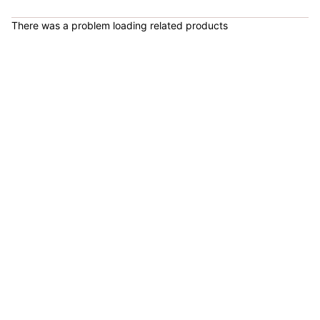
COP 1,584,700.00
There was a problem loading related products
Arnés Trabajo Abdomen Aéreo AS5002 - Sport Fitness 71183
COP 81,300.00