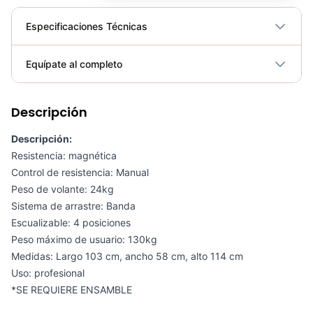
Especificaciones Técnicas
Plegable
No
Equípate al completo
Requiere electricidad
No
Descripción
Bicicleta Spinning Magnética Vicenza 2.0 - SportFitness 70394
COP 1,188,017.00
Descripción:
Resistencia: magnética
Control de resistencia: Manual
Peso de volante: 24kg
Sistema de arrastre: Banda
Bicicleta Spinning Pro 100Y - Movifit 301094
Escualizable: 4 posiciones
COP 4,510,000.00
Peso máximo de usuario: 130kg
Medidas: Largo 103 cm, ancho 58 cm, alto 114 cm
Uso: profesional
*SE REQUIERE ENSAMBLE
Bicicleta de Spinning Ferrara - Sport Fitness 70402