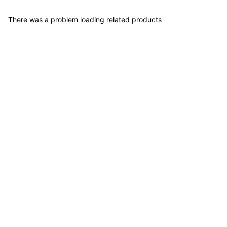
COP 1,679,900.00
There was a problem loading related products
Bicicleta Spinning Urbino - Sportfitness 70403
COP 924,600.00