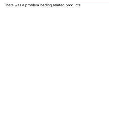
There was a problem loading related products
COP 924,600.00
Set de Bandas Elásticas x 5 Sport Fitness-71728
COP 24,900.00