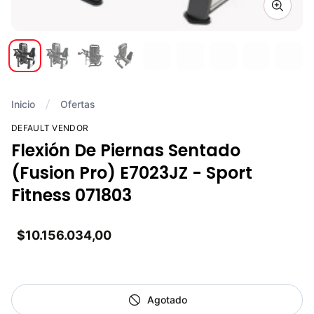
Zoom i
Inicio
Ofertas
DEFAULT VENDOR
Flexión De Piernas Sentado
(Fusion Pro) E7023JZ - Sport
Fitness 071803
$10.156.034,00
Agotado