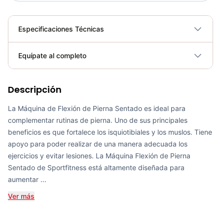
Especificaciones Técnicas
Plegable
No
Equípate al completo
Requiere electricidad
No
Descripción
Extensión Pierna Selectorizado SM-D1002 - Sport Fitness 71228
COP 4,341,600.00
La Máquina de Flexión de Pierna Sentado es ideal para
complementar rutinas de pierna. Uno de sus principales
beneficios es que fortalece los isquiotibiales y los muslos. Tiene
apoyo para poder realizar de una manera adecuada los
ejercicios y evitar lesiones. La Máquina Flexión de Pierna
Soporte Flexiones De Brazo PU1205B - Sport Fitness 71343
Sentado de Sportfitness está altamente diseñada para
COP 29,750.00
aumentar ...
Ver más
Bicicleta Spinning Urbino - Sportfitness 70403