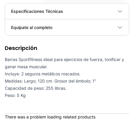
Especificaciones Técnicas
Plegable
No
Equípate al completo
Requiere electricidad
No
Descripción
Barra Romana Para Pesas Tipo RIBWORK - Sport Fitness 70108
COP 134,900.00
Barras Sportfitness ideal para ejercicios de fuerza, tonificar y
ganar masa muscular.
Incluye: 2 seguros metálicos roscados.
Medidas: Largo; 120 cm. Grosor del émbolo; 1"
Capacidad de peso: 255 libras.
Barra Recta Para Pesas De 1500MM - Sport Fitness 70074
Peso: 5 Kg
COP 93,900.00
There was a problem loading related products
Barra En Z 52MM - Sport fitness 70298