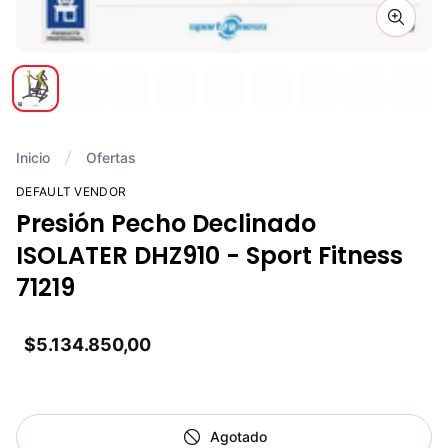
Zoom i
Inicio
Ofertas
DEFAULT VENDOR
Presión Pecho Declinado
ISOLATER DHZ910 - Sport Fitness
71219
$5.134.850,00
Agotado