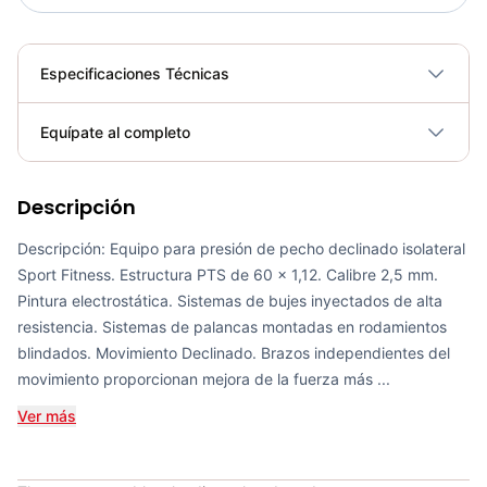
Especificaciones Técnicas
Plegable
No
Equípate al completo
Requiere electricidad
No
Descripción
Bicicleta Spinning Urbino - Sportfitness 70403
COP 924,600.00
Descripción: Equipo para presión de pecho declinado isolateral
Sport Fitness. Estructura PTS de 60 x 1,12. Calibre 2,5 mm.
Pintura electrostática. Sistemas de bujes inyectados de alta
resistencia. Sistemas de palancas montadas en rodamientos
blindados. Movimiento Declinado. Brazos independientes del
Set de Bandas Elásticas x 5 Sport Fitness-71728
movimiento proporcionan mejora de la fuerza más ...
COP 24,900.00
Ver más
Mini Gym Ball 30cm Sportfitness - 71514