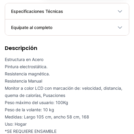
Especificaciones Técnicas
Plegable
No
Equípate al completo
Requiere electricidad
No
Descripción
Elíptica Magnética Sole E20 - Sport Fitness 070382
COP 5,580,000.00
Estructura en Acero
Pintura electrostática.
Resistencia magnética.
Resistencia Manual
Monitor a color LCD con marcación de: velocidad, distancia,
MASCARA PROTECTORA P/ENTRENAMIENTO BX1401 - 74017
quema de calorías, Pusaciones
COP 91,900.00
Peso máximo del usuario: 100Kg
Peso de la volante: 10 kg
Medidas: Largo 105 cm, ancho 58 cm, 168
Uso: Hogar
BICICLETA RECUMBENT CSFITNESS BABILONIA
*SE REQUIERE ENSAMBLE