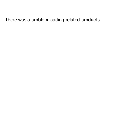
COP 1,950,000.00
There was a problem loading related products
Multifuncional KFGH-36 150LBS - Sport Fitness 71103
COP 1,775,900.00