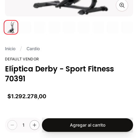
Zoom i
Inicio
Cardio
DEFAULT VENDOR
Elíptica Derby - Sport Fitness
70391
$1.292.278,00
1
Agregar al carrito