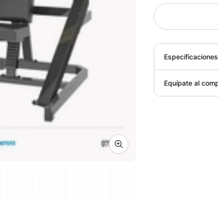
Especificacione
Plegable
Equípate al comp
Requiere elect
Zoom image