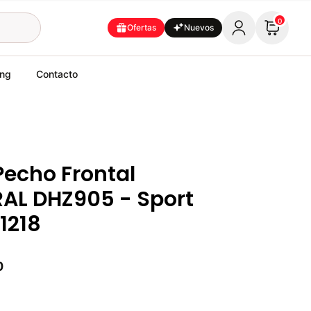
0
Ofertas
Nuevos
ing
Contacto
Pecho Frontal
AL DHZ905 - Sport
71218
0