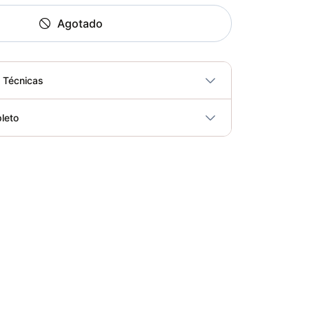
Agotado
s Técnicas
No
leto
ricidad
No
Bicicleta Spinning Urbino - Sportfitness 70403
Elegir opciones
COP 924,600.00
Set de Bandas Elásticas x 5 Sport Fitness-71728
Elegir opciones
COP 24,900.00