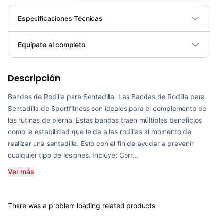
Especificaciones Técnicas
Plegable
No
Equípate al completo
Requiere electricidad
No
Descripción
Banda Elástica Poder Sportfitness 2000*44*4.5mm - 71284
COP 57,400.00
Bandas de Rodilla para Sentadilla Las Bandas de Rodilla para
Sentadilla de Sportfitness son ideales para el complemento de
las rutinas de pierna. Estas bandas traen múltiples beneficios
como la estabilidad que le da a las rodillas al momento de
realizar una sentadilla. Esto con el fin de ayudar a prevenir
Set de Bandas Elásticas x 5 Sport Fitness-71728
cualquier tipo de lesiones. Incluye: Corr...
COP 24,900.00
Ver más
There was a problem loading related products
Banda Elástica de Poder Sportfitness 2000*13*4.5mm - Sport Fitness 71281