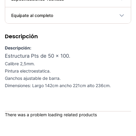
Plegable
No
Equípate al completo
Requiere electricidad
No
Descripción
Bicicleta Spinning Urbino - Sportfitness 70403
COP 924,600.00
Descripción:
Estructura Pts de 50 x 100.
Calibre 2,5mm.
Pintura electroestatica.
Set de Bandas Elásticas x 5 Sport Fitness-71728
Ganchos ajustable de barra.
Dimensiones: Largo 142cm ancho 221cm alto 236cm.
COP 24,900.00
Mini Gym Ball 30cm Sportfitness - 71514
There was a problem loading related products
COP 8,429.00