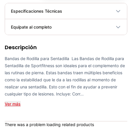
Especificaciones Técnicas
Plegable
No
Equípate al completo
Requiere electricidad
No
Descripción
Banda Elástica Poder Sportfitness 2000*44*4.5mm - 71284
COP 57,400.00
Bandas de Rodilla para Sentadilla Las Bandas de Rodilla para
Sentadilla de Sportfitness son ideales para el complemento de
las rutinas de pierna. Estas bandas traen múltiples beneficios
como la estabilidad que le da a las rodillas al momento de
realizar una sentadilla. Esto con el fin de ayudar a prevenir
Set de Bandas Elásticas x 5 Sport Fitness-71728
cualquier tipo de lesiones. Incluye: Corr...
COP 24,900.00
Ver más
There was a problem loading related products
Banda Elástica de Poder Sportfitness 2000*13*4.5mm - Sport Fitness 71281