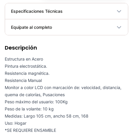
Especificaciones Técnicas
Plegable
No
Equípate al completo
Requiere electricidad
No
Descripción
Elíptica Magnética Sole E20 - Sport Fitness 070382
COP 5,580,000.00
Estructura en Acero
Pintura electrostática.
Resistencia magnética.
Resistencia Manual
Monitor a color LCD con marcación de: velocidad, distancia,
SPINNING CSFITNESS DRAGON
quema de calorías, Pusaciones
COP 2,950,000.00
Peso máximo del usuario: 100Kg
Peso de la volante: 10 kg
Medidas: Largo 105 cm, ancho 58 cm, 168
Uso: Hogar
Cronómetro Deportivo JS-519 - 71679
*SE REQUIERE ENSAMBLE