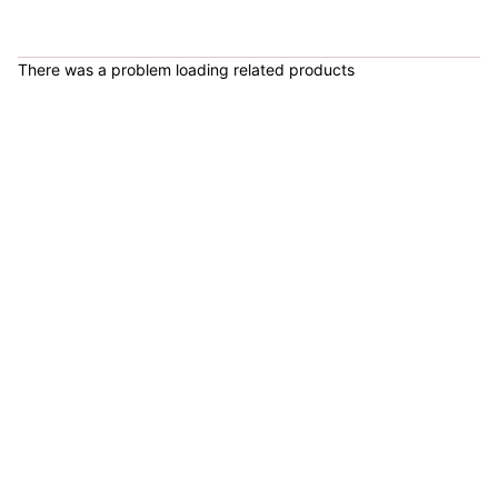
COP 58,200.00
There was a problem loading related products
Barra Olímpica CROSSFIT 20KG Hombres High Quality - 71416
COP 751,900.00