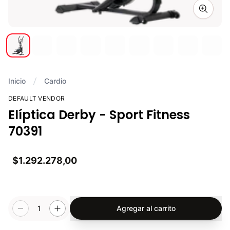
Zoom i
Inicio
Cardio
DEFAULT VENDOR
Elíptica Derby - Sport Fitness
70391
$1.292.278,00
1
Agregar al carrito